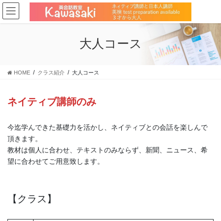
コ
ナ
ン
ビ
テ
ゲ
ン
ー
大人コース
ツ
シ
に
ョ
移
ン
HOME
クラス紹介
大人コース
動
に
移
動
ネイティブ講師のみ
今迄学んできた基礎力を活かし、ネイティブとの会話を楽しんで
頂きます。
教材は個人に合わせ、テキストのみならず、新聞、ニュース、希
望に合わせてご用意致します。
【クラス】